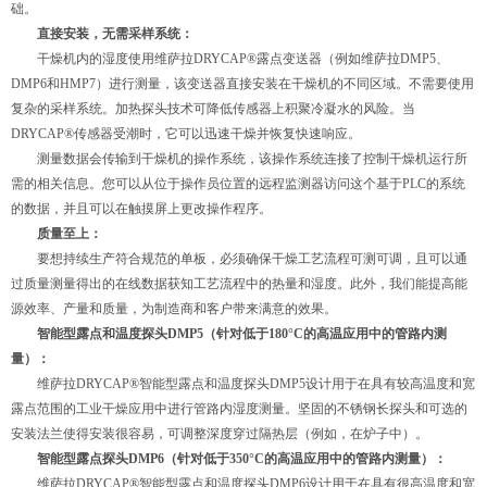
础。
直接安装，无需采样系统：
干燥机内的湿度使用维萨拉DRYCAP®露点变送器（例如维萨拉DMP5、
DMP6和HMP7）进行测量，该变送器直接安装在干燥机的不同区域。不需要使用
复杂的采样系统。加热探头技术可降低传感器上积聚冷凝水的风险。当
DRYCAP®传感器受潮时，它可以迅速干燥并恢复快速响应。
测量数据会传输到干燥机的操作系统，该操作系统连接了控制干燥机运行所
需的相关信息。您可以从位于操作员位置的远程监测器访问这个基于PLC的系统
的数据，并且可以在触摸屏上更改操作程序。
质量至上：
要想持续生产符合规范的单板，必须确保干燥工艺流程可测可调，且可以通
过质量测量得出的在线数据获知工艺流程中的热量和湿度。此外，我们能提高能
源效率、产量和质量，为制造商和客户带来满意的效果。
智能型露点和温度探头DMP5（针对低于180°C的高温应用中的管路内测
量）：
维萨拉DRYCAP®智能型露点和温度探头DMP5设计用于在具有较高温度和宽
露点范围的工业干燥应用中进行管路内湿度测量。坚固的不锈钢长探头和可选的
安装法兰使得安装很容易，可调整深度穿过隔热层（例如，在炉子中）。
智能型露点探头DMP6（针对低于350°C的高温应用中的管路内测量）：
维萨拉DRYCAP®智能型露点和温度探头DMP6设计用于在具有很高温度和宽