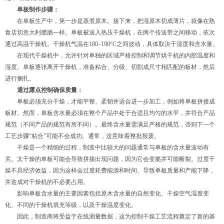
单板制作步骤：
在单板生产中，第一步是蒸煮原木。接下来，把湿原木切成薄片，就像在熟
食店切意大利腊肠一样。单板被送入热压干燥机，在两个传送带之间移动，依次
通过高温干燥机。干燥机气温在180–190°C之间波动，具体取决于湿度和含水量。
在现代干燥机中，允许针对单独的区域严格控制和调节烘干机的内部温度和
湿度。单板逐张离开干燥机，准备粘合、分级、切割成尺寸相匹配的板材，然后
进行捆扎。
通过露点控制确保质量：
单板必须充分干燥，才能平整、柔韧并适合进一步加工，例如将单板拼接成
板材。然而，单板含水量必须在整个产品中处于合适且均匀的水平，并符合产品
规范（不同产品的规范有所不同）。最终含水量需满足严格的规范，否则下一个
工艺步骤“粘合"可能不会成功。通常，这意味着整批报废。
干燥是一个精细的过程，制造中比较大的问题通常与单板的含水量波动有
关。太干燥的单板可能会导致拼接出现问题，因为它会变脆并可能断裂。过度干
燥不具经济效益，因为这样会过度耗费能源和时间、导致单板质量和产能下降，
并造成对干燥机的不必要占用。
影响单板含水量的主要因素包括原木含水量的自然变化、干燥空气湿度变
化、不同的干燥机填充等级，以及干燥温度变化。
因此，制造商将受益于在线测量数据，这为控制干燥工艺流程奠定了新的基