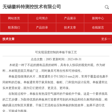
无锡徽科特测控技术有限公司
网站首页
公司简介
产品展示
新闻中心
联系我们
产品目录
技术文章
在线留言
技术文章
更多>>
可实现湿度控制的单板干燥工艺
点击次数：2085 更新时间：2023-08-31
木材是一种了不起的拥有品质的材料，具有令人惊叹的视觉外观。作为材
料，木材既坚固又用途广泛，同时兼具可再生性和可持续性。
单板是指很薄的木片，厚度通常介于0.5到3.0 mm之间，常用于覆盖或包裹不
同材料的芯板。单板通常用于家具制造、橱柜、门和室内设计应用。单板通常比
实木更受欢迎，因为它们更经济、更灵活、更环保。
在制造过程中，单板在有热湿空气循环的干燥机中干燥。这是一个要求很高
的工艺步骤；为取得优质的单板来打造要求苛刻的木制品和经久耐用的饰面，精
确的露点控制至关重要。干燥工艺流程会压制单板的制造效率，如果不进行优
化，可能成为瓶颈。