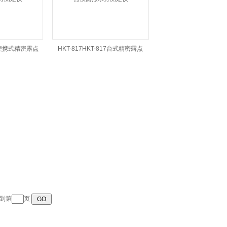
10便携式精密露点
HKT-817HKT-817台式精密露点
分测定仪
仪露点水分测定仪
转到第
页