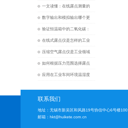
问题
一文读懂：在线露点测量的
关键指标与选型要点
数字输出和模拟输出哪个更
准确
验证恒温箱中的二氧化碳：
我们需要绘制分布图吗？
在线式露点仪是怎样的工业
检测设备呢
压缩空气露点仪是工业领域
中用于监测压缩空气及其他
如何根据压力范围选择露点
气体中微量水分含量的重要
仪
应用在工业车间环境温湿度
设备
数据看板中的温湿度传感器
HC2A-S
联系我们
地址：无锡市新吴区和风路19号协信中心6号楼100
邮箱：hkt@huikete.com.cn