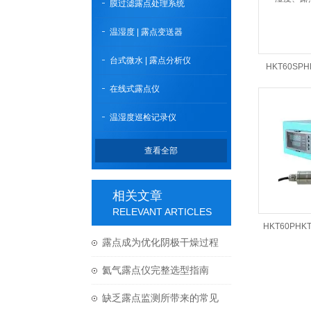
膜过滤露点处理系统
温湿度 | 露点变送器
台式微水 | 露点分析仪
HKT60SP
在线式露点仪
度、露
温湿度巡检记录仪
查看全部
相关文章
RELEVANT ARTICLES
HKT60PH
露点成为优化阴极干燥过程
露点仪
理想测量参数的核心原因
氦气露点仪完整选型指南
（工业/高纯/电子级）
缺乏露点监测所带来的常见