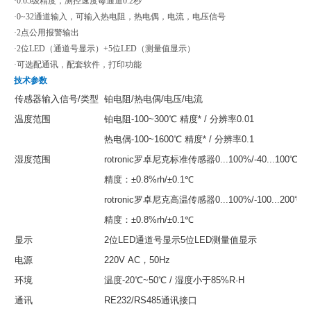
·
0.05级精度，测控速度每通道0.2秒
·
0~32通道输入，可输入热电阻，热电偶，电流，电压信号
·
2点公用报警输出
·
2位LED（通道号显示）+5位LED（测量值显示）
·
可选配通讯，配套软件，打印功能
技术参数
传感器输入信号/类型
铂电阻/热电偶/电压/电流
温度范围
铂电阻-100~300℃ 精度* / 分辨率0.01
热电偶-100~1600℃ 精度* / 分辨率0.1
湿度范围
rotronic罗卓尼克标准传感器0...100%/-40...100℃
精度：±0.8%rh/±0.1℃
rotronic罗卓尼克高温传感器0...100%/-100...200℃
精度：±0.8%rh/±0.1℃
显示
2位LED通道号显示5位LED测量值显示
电源
220V AC，50Hz
环境
温度-20℃~50℃ / 湿度小于85%R·H
通讯
RE232/RS485通讯接口