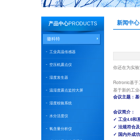
新闻中心
产品中心
PRODUCTS
徽科特
工业高温传感器
空压机露点仪
你还在为实验
湿度发生器
Rotron
基于新的工业
温湿度露点监控大屏
会议主题：基
湿度校验系统
会议简介：
水分活度仪
✓ 工业4.0
✓ 法规符合
氧含量分析仪
✓ 国内外成