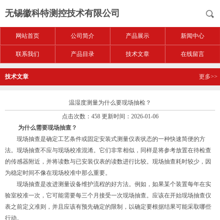
无锡徽科特测控技术有限公司
网站首页
公司简介
产品展示
新闻中心
联系我们
产品目录
技术文章
在线留言
技术文章
更多>>
温湿度测量为什么要现场抽检？
点击次数：458 更新时间：2026-01-06
为什么需要现场抽查？
现场抽查是确定工艺条件或固定安装式测量仪表状态的一种快速简便的方
法。现场抽查不应与现场校准混淆。它们非常相似，同样是将参考放置在待检查
的传感器附近，并将读数与已安装仪表的读数进行比较。现场抽查耗时较少，因
为稳定时间不像在现场校准中那么重要。
现场抽查是改进测量设备维护流程的好方法。例如，如果某个装置每年在实
验室校准一次，它可能需要每三个月接受一次现场抽查。应该在开始现场抽查仪
表之前定义准则，并且应该有预先确定的限制，以确定要根据结果可能采取哪些
行动。