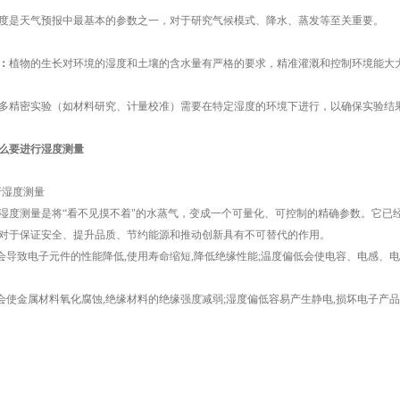
度是天气预报中最基本的参数之一，对于研究气候模式、降水、蒸发等至关重要。
：
植物的生长对环境的湿度和土壤的含水量有严格的要求，精准灌溉和控制环境能大
多精密实验（如材料研究、计量校准）需要在特定湿度的环境下进行，以确保实验结
么要进行湿度测量
测量是将“看不见摸不着"的水蒸气，变成一个可量化、可控制的精确参数。它已
对于保证安全、提升品质、节约能源和推动创新具有不可替代的作用。
导致电子元件的性能降低,使用寿命缩短,降低绝缘性能;温度偏低会使电容、电感、电
使金属材料氧化腐蚀,绝缘材料的绝缘强度减弱;湿度偏低容易产生静电,损坏电子产