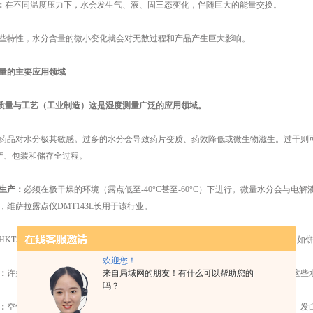
：
在不同温度压力下，水会发生气、液、固三态变化，伴随巨大的能量交换。
特性，水分含量的微小变化就会对无数过程和产品产生巨大影响。
量的主要应用领域
品质量与工艺（工业制造）这是湿度测量广泛的应用领域。
药品对水分极其敏感。过多的水分会导致药片变质、药效降低或微生物滋生。过干则
生产、包装和储存全过程。
生产：
必须在极干燥的环境（露点低至-40°C甚至-60°C）下进行。微量水分会与
，维萨拉露点仪DMT143L长用于该行业。
HKT532温湿度变送器
控制湿度可以防止食品变干（如面包、糕点）或受潮变质（如
欢迎您！
：
许多化工原料（如塑料粒子）会吸收水分，在高温加工时（如注塑、挤出），这些
来自局域网的朋友！有什么可以帮助您的
吗？
：
空气中的高湿度会影响油漆的附着力和干燥速度，导致漆面出现瑕疵（如橘皮、发