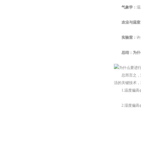
气象学：
湿
农业与温室
实验室：
许
总结：为什
总而言之，湿度
活的关键技术，
1.温度偏高会
2.湿度偏高会