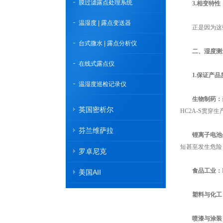
膜过滤露点处理系统
3.相变特性
温湿度 | 露点变送器
正是因为这些
台式微水 | 露点分析仪
二、湿度测
在线式露点仪
1.保证产
温湿度巡检记录仪
生物制药：
英国密析尔
HC2A-S贯穿
芬兰维萨拉
锂离子电池
短甚至发生危险
罗卓尼克
食品工业
：
美国AII
塑料与化工
喷漆与涂装