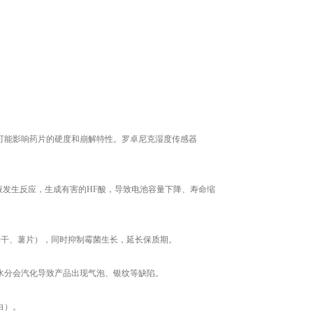
可能影响药片的硬度和崩解特性。罗卓尼克湿度传感器
电解液发生反应，生成有害的HF酸，导致电池容量下降、寿命缩
饼干、薯片），同时抑制霉菌生长，延长保质期。
水分会汽化导致产品出现气泡、银纹等缺陷。
白）。