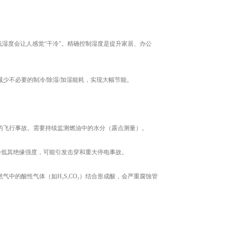
低湿度会让人感觉“干冷"。精确控制湿度是提升家居、办公
少不必要的制冷/除湿/加湿能耗，实现大幅节能。
的飞行事故。需要持续监测燃油中的水分（露点测量）。
降低其绝缘强度，可能引发击穿和重大停电事故。
中的酸性气体（如H₂S,CO₂）结合形成酸，会严重腐蚀管