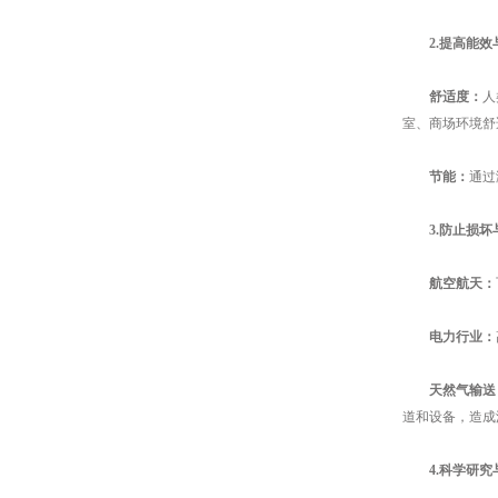
2.提高能
舒适度：
人
室、商场环境舒
节能：
通过
3.防止损
航空航天：
电力行业：
天然气输送
道和设备，造成
4.科学研