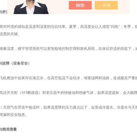
效与舒适度（HVAC楼宇自动化）
类对环境的感知是温度和湿度的综合结果。夏季，高湿度会让人感觉“闷热"；冬季，
适度的关键。
测量湿度，楼宇管理系统可以更智能地控制空调和新风系统，在保证舒适的前提下，减
坏与故障（设备安全）
飞机燃油中如果存在液态水，在高空低温下会结冰，堵塞滤网和油路，造成极其严重
高压开关柜（SF6断路器）和变压器中的绝缘油和绝缘气体，如果湿度超标，会大幅
：
天然气在管道中输送时，如果温度降到压力露点以下，会形成冷凝水。冷凝水与天然气
泄漏和安全隐患。
究与精准测量