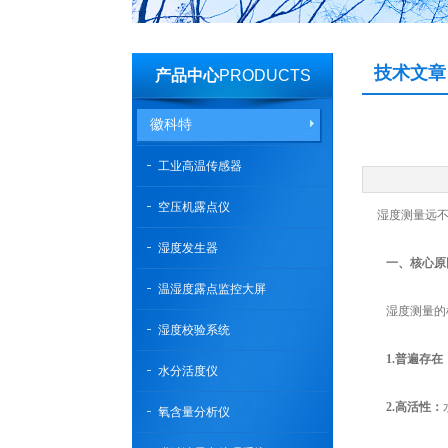
技术文章
产品中心
PRODUCTS
徽科特
工业高温传感器
空压机露点仪
湿度测量远不止
湿度发生器
一、核心原
温湿度露点监控大屏
湿度测量的根
湿度校验系统
1.普遍存在
水分活度仪
2.高活性：
氧含量分析仪