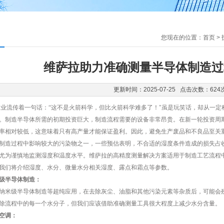
您现在的位置：
首页
>
维萨拉助力准确测量半导体制造过
更新时间：2025-07-25 点击次数：624
传着一句话：“这不是火箭科学，但比火箭科学难多了！"虽是玩笑话，却从一定
0周。制造半导体所需的初期投资巨大，制造流程需要的设备非常昂贵。在新一轮投资
率相对较低，这意味着只有高产量才能保证盈利。因此，避免生产废品和不良品至关
过程中影响较大的污染物之一，一些预估表明，不合适的湿度条件造成的损失占收
尤为谨慎地监测湿度和温度水平。维萨拉的高精度测量解决方案适用于制造工艺流程
我们将介绍湿度、水分、微量水分相关湿度、露点和霜点等参数。
级半导体制造：
米级半导体制造等超纯应用，在去除灰尘、油脂和其他污染元素等杂质后，可能会残
除流程中的每一个水分子，但我们应该借助准确测量工具很大程度上减少水分含量。
空调：