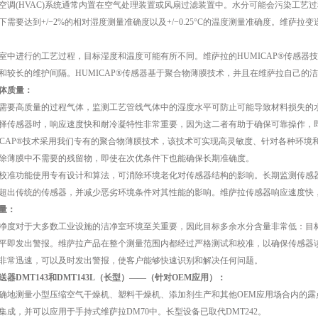
(HVAC)系统通常内置在空气处理装置或风扇过滤装置中。水分可能会污染工艺过程
下需要达到+/−2%的相对湿度测量准确度以及+/−0.25°C的温度测量准确度。维萨
进行的工艺过程，目标湿度和温度可能有所不同。维萨拉的HUMICAP®传感器
和较长的维护间隔。HUMICAP®传感器基于聚合物薄膜技术，并且在维萨拉自己的
体质量：
要高质量的过程气体，监测工艺管线气体中的湿度水平可防止可能导致材料损失的水
择传感器时，响应速度快和耐冷凝特性非常重要，因为这二者有助于确保可靠操作，
AP®技术采用我们专有的聚合物薄膜技术，该技术可实现高灵敏度、针对各种环境
除薄膜中不需要的残留物，即使在次优条件下也能确保长期准确度。
准功能使用专有设计和算法，可消除环境老化对传感器结构的影响。长期监测传感器
超出传统的传感器，并减少恶劣环境条件对其性能的影响。维萨拉传感器响应速度快
量：
对于大多数工业设施的洁净室环境至关重要，因此目标多余水分含量非常低：目标露
平即发出警报。维萨拉产品在整个测量范围内都经过严格测试和校准，以确保传感器
非常迅速，可以及时发出警报，使客户能够快速识别和解决任何问题。
器DMT143和DMT143L（长型）——（针对OEM应用）：
测量小型压缩空气干燥机、塑料干燥机、添加剂生产和其他OEM应用场合内的露点时，
集成，并可以应用于手持式维萨拉DM70中。长型设备已取代DMT242。