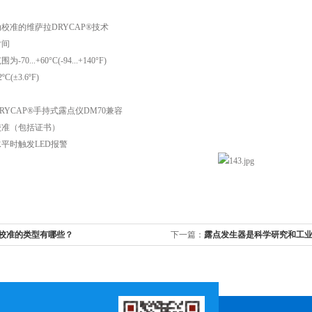
准的维萨拉DRYCAP®技术
间
...+60°C(-94...+140°F)
±3.6ºF)
YCAP®手持式露点仪DM70兼容
准（包括证书）
时触发LED报警
校准的类型有哪些？
下一篇：
露点发生器是科学研究和工
之一