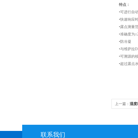
特点：
•可进行自动校
•快速响应时
•露点测量范围为-70
•准确度为±2ºC(
•防冷凝
•与维萨拉DR
•可溯源的校
•超过露点水平
上一篇：
湿度
联系我们