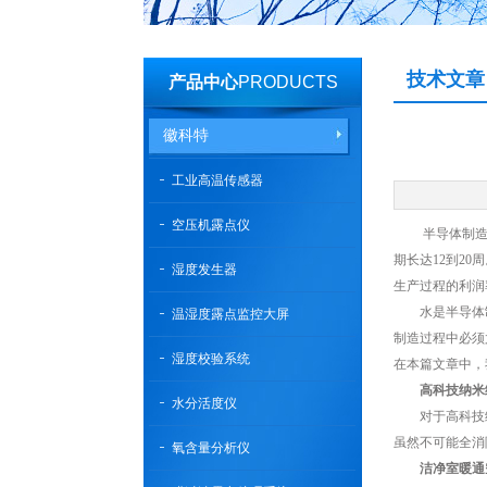
技术文章
产品中心
PRODUCTS
徽科特
工业高温传感器
空压机露点仪
半导体制造业流
期长达12到2
湿度发生器
生产过程的利润
水是半导体制造
温湿度露点监控大屏
制造过程中必须
湿度校验系统
在本篇文章中，
高科技纳米
水分活度仪
对于高科技纳
虽然不可能全消
氧含量分析仪
洁净室暖通