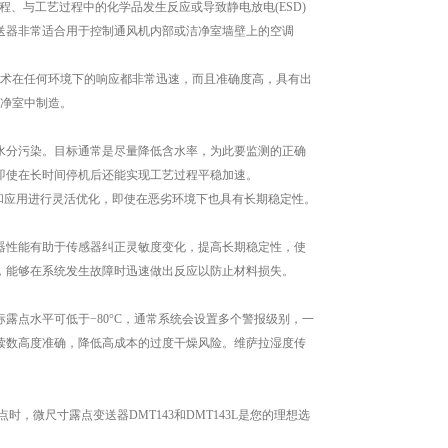
、与工艺过程中的化学品发生反应或导致静电放电(ESD)
拉变送器非常适合用于控制通风机内部或洁净室墙壁上的空调
技术在任何环境下的响应都非常迅速，而且准确度高，具有出
洁净室中制造。
分污染。目标通常是尽量降低含水率，为此要监测的正确
即使在长时间停机后还能实现工艺过程平稳加速。
和应用进行灵活优化，即使在恶劣环境下也具有长期稳定性。
性能有助于传感器纠正灵敏度变化，提高长期稳定性，使
，能够在系统发生故障时迅速做出反应以防止材料损失。
点水平可低于−80°C，通常系统会设置多个警报级别，一
读数高度准确，降低高成本的过度干燥风险。维萨拉湿度传
微尺寸露点变送器DMT143和DMT143L是您的理想选