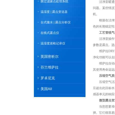
膜过滤露点处理系统
洁净室暖通空调
问题。某些情况
温湿度 | 露点变送器
机。
根据在洁净室中
台式微水 | 露点分析仪
色的长期稳定性
工艺管线气
在线式露点仪
洁净室操作需
温湿度巡检记录仪
参数是露点。选
维萨拉DRYC
英国密析尔
净化功能可以去
维萨拉自动校
芬兰维萨拉
其使用寿命远远
压缩空气质
罗卓尼克
压缩空气洁净度
旦超出此目标水
美国AII
感器单元的响应
微型露点变送
当您想要准确地
择。它们很容易