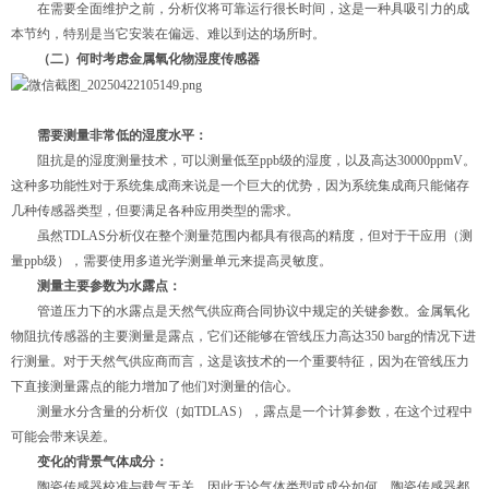
在需要全面维护之前，分析仪将可靠运行很长时间，这是一种具吸引力的成
本节约，特别是当它安装在偏远、难以到达的场所时。
（二）何时考虑金属氧化物湿度传感器
需要测量非常低的湿度水平：
阻抗是的湿度测量技术，可以测量低至ppb级的湿度，以及高达30000ppmV。
这种多功能性对于系统集成商来说是一个巨大的优势，因为系统集成商只能储存
几种传感器类型，但要满足各种应用类型的需求。
虽然TDLAS分析仪在整个测量范围内都具有很高的精度，但对于干应用（测
量ppb级），需要使用多道光学测量单元来提高灵敏度。
测量主要参数为水露点：
管道压力下的水露点是天然气供应商合同协议中规定的关键参数。金属氧化
物阻抗传感器的主要测量是露点，它们还能够在管线压力高达350 barg的情况下进
行测量。对于天然气供应商而言，这是该技术的一个重要特征，因为在管线压力
下直接测量露点的能力增加了他们对测量的信心。
测量水分含量的分析仪（如TDLAS），露点是一个计算参数，在这个过程中
可能会带来误差。
变化的背景气体成分：
陶瓷传感器校准与载气无关，因此无论气体类型或成分如何，陶瓷传感器都