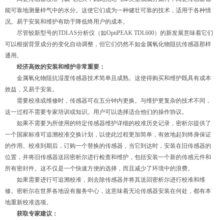
能可靠地测量样气中的水分。这使它们成为一种健壮可靠的技术，适用于各种情
况。易于安装和维护有助于降低终用户的成本。
尽管较新型号的TDLAS分析仪（如OptiPEAK TDL600）的新发展意味着它们
可以根据背景成分的变化自动调整，但它们仍然不如金属氧化物阻抗传感器那样
通用。
经济高效的安装和维护非常重要：
金属氧化物阻抗湿度传感器技术简单且成熟。这使得购买和维护既具有成本
效益，又易于安装。
需要校准或维修时，传感器可在五分钟内更换。与维护更复杂的技术不同，
这一过程不需要专家培训或知识。用户可以选择适合他们的操作协议。
如果不需要为所使用的特定传感器维护详细的校准历史记录，密析尔提供了
一个国家标准可追溯校准交换计划，以使此过程更加简单，有效地起到终身保证
的作用。校准到期后，订购一个替换的传感器，当它到达时，安装在旧传感器的
位置，并将旧传感器送回密析尔进行检查和维护，包括安装一个新的传感元件和
所有密封件。这不仅是一个快速方便的选择，而且减少了环境中的浪费。
如果需要进行可追溯校准，则去除传感器并将其送回密析尔进行校准和维
修。密析尔在世界各地设有服务中心，这意味着无论传感器安装在何处，都有本
地重新校准选项。
获取专家建议：