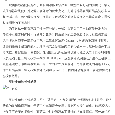
此类传感器的问题在于其长期漂移比较严重。微型白炽灯泡的强度（二氧化
碳传感器常见的红外光源）会随时间发生变化。此外传感器表面可能会沉积灰尘
和污垢。当二氧化碳浓度发生变化时，传感器会对这些改变做出错误响应，导致
长期测量的不可靠性。
为了对这一固有不稳定性进行补偿，一些制造商采用了自动背景校准方法。
传感器在规定时间段内（通常为数天）记录最小的二氧化碳读数，然后假定最小
记录读数对应于外部新鲜空气（二氧化碳浓度40ppm），对读数重新进行调整。
遗憾的是由于建筑内的人员活动模式会影响室内二氧化碳水平，这种假设并非始
终成立。诸如医院、养老院、住宅楼以及办公室等设施可能全天二十四小时都有
人员活动，低二氧化碳水平约为600-800ppm。反复的错误调整会产生不正确的二
氧化碳读数，最终导致通风不足，室内空气质量低劣。另外新建筑的混凝土碳化
作用可能会将二氧化碳浓度降低到400ppm以下，因而自动背景修正在这种情况下
也没有效果。
双波束单波长传感器:
双波束单波长传感器（图3）采用第二个红外源为红外源漂移提供补偿。让人
费解的是制造商声称由于第二个光源很少使用，因此不会发生老化。传感器结构
增加了不必要的复杂性，而第二个红外源添加了额外的潜在故障点。另外灰尘和