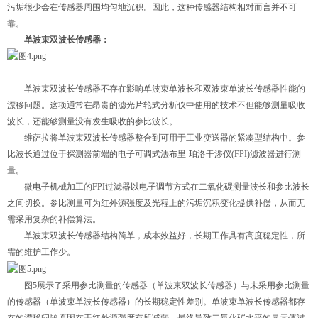
污垢很少会在传感器周围均匀地沉积。因此，这种传感器结构相对而言并不可
靠。
单波束双波长传感器：
单波束双波长传感器不存在影响单波束单波长和双波束单波长传感器性能的
漂移问题。这项通常在昂贵的滤光片轮式分析仪中使用的技术不但能够测量吸收
波长，还能够测量没有发生吸收的参比波长。
维萨拉将单波束双波长传感器整合到可用于工业变送器的紧凑型结构中。参
比波长通过位于探测器前端的电子可调式法布里-珀洛干涉仪(FPI)滤波器进行测
量。
微电子机械加工的FPI过滤器以电子调节方式在二氧化碳测量波长和参比波长
之间切换。参比测量可为红外源强度及光程上的污垢沉积变化提供补偿，从而无
需采用复杂的补偿算法。
单波束双波长传感器结构简单，成本效益好，长期工作具有高度稳定性，所
需的维护工作少。
图5展示了采用参比测量的传感器（单波束双波长传感器）与未采用参比测量
的传感器（单波束单波长传感器）的长期稳定性差别。单波束单波长传感器都存