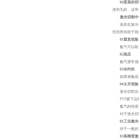
04更高的切
渣和毛刺，这带
激光切割中使
虽然在激光切
些优势有助于我
01窒息危险
氮气可以取代
02高压
氮气通常储存
03冷灼伤
如果液氮或加
04火灾危险
激光切割涉及
PST旗下品牌
氮气的纯度
对于激光切割
01工业激
对于一般的工业
02高精度激