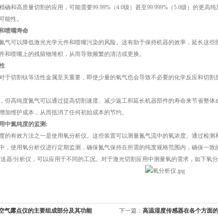
和高质量切割的应用，可能需要99.99%（4.0级）甚至99.999%（5.0级）的
可能性。
学和喷嘴寿命
气可以降低激光光学元件和喷嘴污染的风险。这有助于保持机器的效率，延长这些部
件和喷嘴上的残留物堆积，从而导致频繁的清洁或更换。
性
于切割钛等活性金属至关重要，即使少量的氧气也会导致不必要的化学反应和切割
但高纯度氮气可以通过提高切割速度、减少返工和延长机器部件的寿命来节省整体成
增加维护成本，从而抵消了任何初始成本的节约。
用中氮纯度的监测:
的有效方法之一是使用氧分析仪。这些装置可以测量氮气流中的氧浓度。通过检测和
中，使用氧分析仪进行定期监测，确保氮气保持在所需的纯度规格范围内，确保一致的切割
变送器/分析仪，可以应用于不同的工况。对于激光切割应用中测量氧的需求，如下氧
空气露点仪的主要组成部分及其功能
下一篇：
高温湿度传感器在各个方面