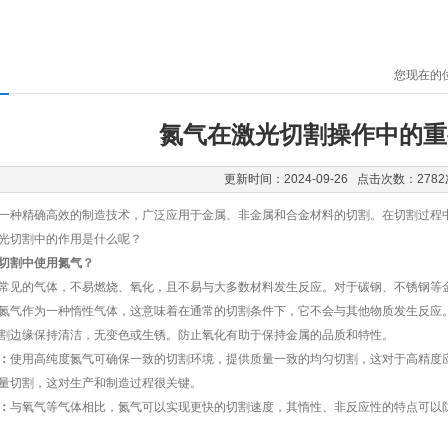
您现在的
氮气在激光切割操作中的重
更新时间：2024-09-26 点击次数：2782
种精确高效的制造技术，广泛应用于金属、非金属和合金材料的切割。在切割过程中
光切割中的作用是什么呢？
割中使用氮气？
见的气体，不易燃烧、氧化，且不易与大多数材料发生反应。对于碳钢、不锈钢等金
氮气作为一种惰性气体，这意味着在通常的切割条件下，它不会与其他物质发生反应
割边缘保持清洁，无变色或生锈。防止氧化有助于保持金属的品质和特性。
：
使用高纯度氮气可确保一致的切割环境，提供质量一致的均匀切割，这对于高精度
量切割，这对生产和制造过程很关键。
：
与氧气等气体相比，氮气可以实现更快的切割速度，其惰性、非反应性的特点可以