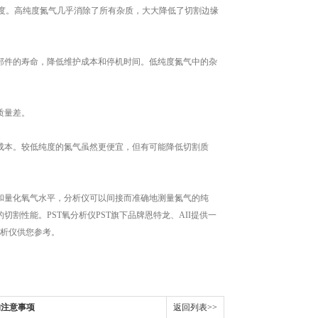
更高纯度。高纯度氮气几乎消除了所有杂质，大大降低了切割边缘
件的寿命，降低维护成本和停机时间。低纯度氮气中的杂
质量差。
本。较低纯度的氮气虽然更便宜，但有可能降低切割质
量化氧气水平，分析仪可以间接而准确地测量氮气的纯
性能。PST氧分析仪PST旗下品牌恩特龙、AII提供一
分析仪供您参考。
的注意事项
返回列表>>