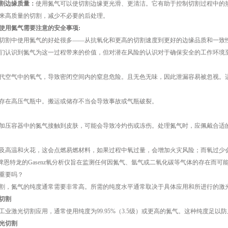
割边缘质量：
使用氮气可以使切割边缘更光滑、更清洁。它有助于控制切割过程中的
来高质量的切割，减少不必要的后处理。
用氮气需要注意的安全事项:
割中使用氮气的好处很多——从抗氧化和更高的切割速度到更好的边缘品质和一致性
们认识到氮气为这一过程带来的价值，但对潜在风险的认识对于确保安全的工作环境
空气中的氧气，导致密闭空间内的窒息危险。且无色无味，因此泄漏容易被忽视。适
在高压气瓶中。搬运或储存不当会导致事故或气瓶破裂。
压容器中的氮气接触到皮肤，可能会导致冷灼伤或冻伤。处理氮气时，应佩戴合适
高温和火花，这会点燃易燃材料，如果过程中氧过量，会增加火灾风险；而氧过少会
恩特龙的Gasenz氧分析仪旨在监测任何因氮气、氩气或二氧化碳等气体的存在而
重要吗？
，氮气的纯度通常需要非常高。所需的纯度水平通常取决于具体应用和所进行的激光
光切割
激光切割应用，通常使用纯度为99.95%（3.5级）或更高的氮气。这种纯度足以
光切割