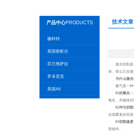
技术文章
产品中心
PRODUCTS
徽科特
英国密析尔
芬兰维萨拉
激光切割是一
体。那么它在激
罗卓尼克
为什么激光切
氮气是一种常
美国AII
01抗氧化：
氧化，并确保切
02均匀切割
实现重复的高质
03切割速度
割操作。