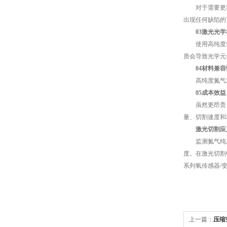
对于需要更精确
出现任何缺陷的
03激光光
使用高纯度氮
质会导致光学元
04材料兼容
高纯度氮气对
05成本效益
虽然更昂贵，
量、切割速度和
激光切割应
监测氮气纯度
度。在激光切割
系列氧传感器/
上一篇：
压缩