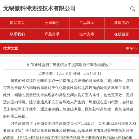
无锡徽科特测控技术有限公司
网站首页
公司简介
产品展示
新闻中心
联系我们
产品目录
技术文章
在线留言
技术文章
更多>>
如何通过监测二氧化碳水平提高暖通空调系统能效？
点击次数：1655 更新时间：2024-09-11
建筑的可持续性意味着采取一切措施提高设施的能源效率并减少排放。具有
可靠测量能力的精确传感器对于优化建筑性能和提高设施的能源效率至关重要。
此外，精确的测量还支持实现各种类型空间的良好室内条件，创造更高效、更舒
适的室内环境。建筑物通风不充分会导致人产生的二氧化碳在室内积聚，会降低
员工福祉和工作效率。通过准确的二氧化碳测量，既能获得高能效，也能保障很
好的员工福祉。
绿色建筑倡议（例如美国绿色建筑委员会的LEEDv4、英国BREEAM和澳大利
亚能源评级）全都鼓励商业建筑商和建筑物运营商通过增加其能效来降低对环境
的影响。LEED v4还特别强调了使用精确传感器进行准确的通风自动化控制的重