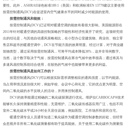
要性。此外，ASHRAE绿色标准189.1（美国）和欧洲标准EN 13779建议主要使用
按需控制通风(DCV)在促进室内空气健康水平的同时减少对能源的使用。
按需控制通风和能效：
按需控制通风(DCV)已证明对暖通空调的能效有着很大影响。美国能源部在
2011年针对暖通空调的高级控制策略的节能性和经济性展开了研究。这项研究得
出的结论是，与其他自动通风策略相比，在小型办公室建筑物、商业街、独立零
售店和超市的暖通空调中，DCV在节能方面的效果明显。经过计算，对于商业建
筑物类型，通过采用按需控制通风，可将平均成本降低38%，这并非等闲数字。
当然，这个数字取决于气候，按需控制通风在寒冷气候中效率很高；通过将其与
多速风扇控制系统结合使用，在较热的气候中也能够带来更多的利益。
按需控制通风是如何工作的？
按需控制通风(DCV)可以根据实际需求调整相应的通风强度，以节约能源。
当占用率情况差别很大时，例如学校、会议中心和礼堂，它的优点更为明显。空
间内二氧化碳的水平反映人的活动，并用来控制通风。
DCV的效率能通过精确的二氧化碳探测进行优化。维萨拉CARBOCAP®技术
能够长久保持测量精度和性能，无需维护。二氧化碳传感器应用广泛，包括不同
室外二氧化碳水平或24小时全天居住设施，例如医院、工作场所和居民住宅。
暖通空调专业人员通常知道二氧化碳作为暖通空调控制参数的好处，但经常
会忽视并非所有二氧化碳测量都有助于提高能效。关于使用二氧化碳作为测量指