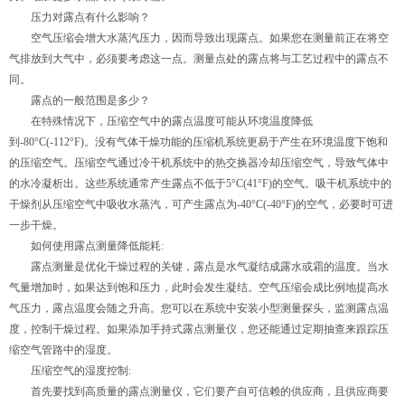
压力对露点有什么影响？
空气压缩会增大水蒸汽压力，因而导致出现露点。如果您在测量前正在将空
气排放到大气中，必须要考虑这一点。测量点处的露点将与工艺过程中的露点不
同。
露点的一般范围是多少？
在特殊情况下，压缩空气中的露点温度可能从环境温度降低
到-80°C(-112°F)。没有气体干燥功能的压缩机系统更易于产生在环境温度下饱和
的压缩空气。压缩空气通过冷干机系统中的热交换器冷却压缩空气，导致气体中
的水冷凝析出。这些系统通常产生露点不低于5°C(41°F)的空气。吸干机系统中的
干燥剂从压缩空气中吸收水蒸汽，可产生露点为-40°C(-40°F)的空气，必要时可进
一步干燥。
如何使用露点测量降低能耗:
露点测量是优化干燥过程的关键，露点是水气凝结成露水或霜的温度。当水
气量增加时，如果达到饱和压力，此时会发生凝结。空气压缩会成比例地提高水
气压力，露点温度会随之升高。您可以在系统中安装小型测量探头，监测露点温
度，控制干燥过程。如果添加手持式露点测量仪，您还能通过定期抽查来跟踪压
缩空气管路中的湿度。
压缩空气的湿度控制:
首先要找到高质量的露点测量仪，它们要产自可信赖的供应商，且供应商要