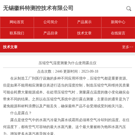
无锡徽科特测控技术有限公司
网站首页
公司简介
产品展示
新闻中心
联系我们
产品目录
技术文章
在线留言
技术文章
更多>>
压缩空气湿度测量为什么使用露点仪
点击次数：2446 更新时间：2023-09-18
在从制造工厂到医疗设施的多种不同应用环境中，压缩空气都是重要资源。
但是如果不能用相应测量仪表进行适当的湿度控制，制造压缩空气和维持其质量
可能会耗费大量能源成本。在处理压缩空气时，测量露点温度的微小变化确实会
带来不同的结果。之所以在压缩空气系统中进行露点测量，主要目的通常是为了
避免能源和材料浪费以及产能丢失，确保最终产品不会受潮或受到相关污染。
什么是露点？
露点是使空气中的水蒸汽冷凝为露水或霜而必须将空气冷却到的温度。在任
何温度下，都有空气可容纳的最大水蒸汽量。这个最大量被称为饱和水蒸汽压
力。增加更多水蒸汽将导致冷凝。