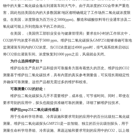
物中的大量二氧化碳会逸出到灌装车间大气中。由于高浓度的CO2会带来严重危
害，因此包括美国在内的大多数国家/地区都明确规定了工作场所二氧化碳浓度限
值。在美国，浓度限值为百万分之5000(ppm)。酿造和碳酸饮料等行业通常涉及二
氧化碳可能上升到危险水平的工作岗位。
在美国，（美国劳工部职业安全与健康管理局）要求在8小时的工作班次中，
CO2的平均浓度不得高于5000 ppm。维萨拉二氧化碳探头GMP251能够准确可靠地
监测灌装车间内的CO2浓度。当CO2浓度超过4900 ppm时，排气扇系统将启动以
将CO2排出灌装车间。浓度恢复到1000 ppm之后，风扇就会关闭。
为什么选择维萨拉？
维萨拉在生产良好产品和提供可靠服务方面有着悠久的历史。维萨拉的CO2
测量基于维萨拉二氧化碳技术，具有内置的真实参考测量值，可实现长期稳定性
并确保可靠测量。这些产品都无需过多的维护和校准。
可靠测量CO2的好处：
维萨拉二氧化碳探头几乎不需要维护，成本低，可节省时间。同时，即使在
要求苛刻的应用中，探头也能提供准确可靠的测量。详细了解维萨拉技术。
维萨拉gmp251二氧化碳传感器：
用于生命科学培养箱、冷库设施和要求苛刻的应用中的百分比级别二氧化碳
测量。维萨拉二氧化碳探头GMP251是一款智能、独立的百分比级别探头，用于
测量生命科学培养箱、冷库设施、果蔬运输和要求苛刻的应用中的CO2，以上领