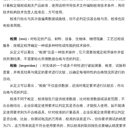
计量检定规程或相关产品标准，使用说明书等技术文件编制校准技术条件，再经
技术机构技术负责人批准后，方可使用。
校准只给出与其示值偏离数据或曲线，但不必判定仪器合格与否。校准也应
有校准周期。
检测（test)：
对给定的产品、材料、设备、生物体、物理现象、工艺过程或
服务，按规定程序确定一种或多种特性或性能的技术操作。
从定义可以看出，“检测"仅是一种技术操作，它只需要按规定程序操作并提
供所测结果。不需要给出所测数据合格与否的判定。
检验（inspection）：
对实体的一个或多个特性进行诸如测量、检查、试验和
度量，并将其结果与规定的要求进行比较，以确定每项特性的合格情况所进行的
活动。
从定义可以看出，“检验"不仅提供数据，还须对规定要求进行比较后，作出
合格与否的判定。
校准不同于检定，校准报告只提供校准数据，比对校准数据或误差范围，不
出合格结论，企业应规定使用要求以判定其是否合格，才能投入使用。如不能满
足使用要求则为不合格器具。针对校准的计量器具，企业应规定使用要求以判定
是否合格。比如，你测试电流的万用表，校准的误差是3%，但你要求测试的精度
为2%，这万用表就是不符合使用要求的，所以校准的取回报告后要确认精度要求