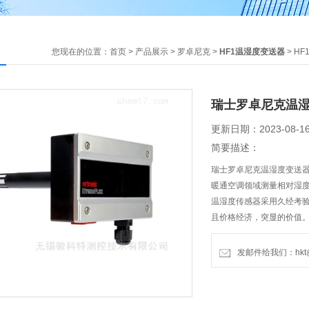
您现在的位置：
首页
>
产品展示
>
罗卓尼克
>
HF1温湿度变送器
> H
瑞士罗卓尼克温
更新日期：2023-08-1
简要描述：
瑞士罗卓尼克温湿度变送器
暖通空调领域测量相对湿度
温湿度传感器采用久经考验的瑞
且价格经济，突显的价值。
送器进行校准和标定。
发邮件给我们：hkt@hu