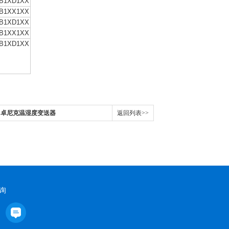
FB1XD1XX
FB1XX1XX
FB1XD1XX
FB1XX1XX
FB1XD1XX
瑞士罗卓尼克温湿度变送器
返回列表>>
询