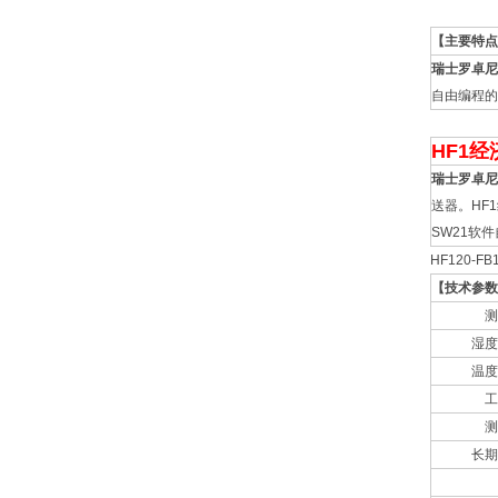
【主要特点
瑞士罗卓尼
自由编程的
HF1
瑞士罗卓尼
送器。
HF1
SW21
软件
HF120-F
【技术参数
测
湿度
温度
工
测
长期