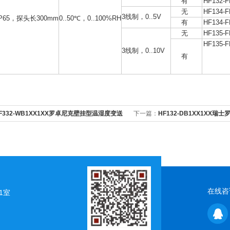
有
HF132-
无
HF134-
3线制，0..5V
P65，探头长300mm
0..50℃，0..100%RH
有
HF134-
无
HF135-
HF135-
3线制，0..10V
有
F332-WB1XX1XX罗卓尼克壁挂型温湿度变送
下一篇：
HF132-DB1XX1XX
分析仪
工业在线分析仪
在线咨
1室