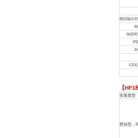
模拟输出对
响
响应时
IP
外
CE/
【HF
安装类型
壁挂型，IP