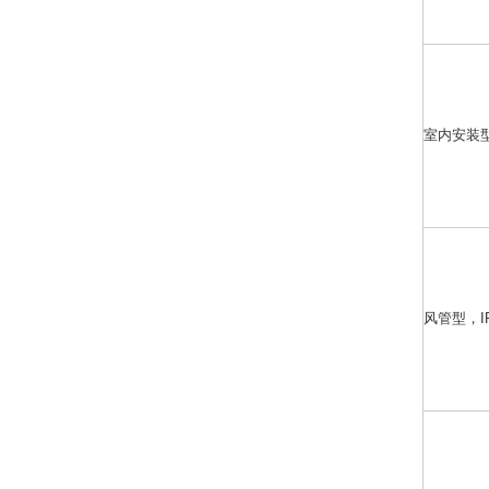
室内安装型
风管型，I