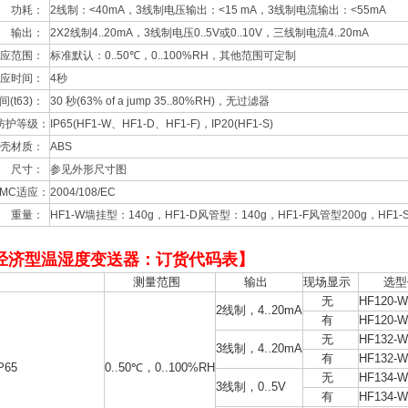
功耗：
2
线制：
<40mA
，
3
线制电压输出：
<15 mA
，
3
线制电流输出：
<55mA
输出：
2X2
线制
4..20mA
，
3
线制电压
0..5V
或
0..10V
，三线制电流
4..20mA
应范围：
标准默认：
0..50
℃，
0..100%RH
，其他范围可定制
应时间：
4
秒
间
(t63)
：
30
秒
(63% of a jump 35..80%RH)
，无过滤器
防护等级：
IP65(HF1-W
、
HF1-D
、
HF1-F)
，
IP20(HF1-S)
壳材质：
ABS
尺寸：
参见外形尺寸图
EMC
适应：
2004/108/EC
重量：
HF1-W
墙挂型：
140g
，
HF1-D
风管型：
140g
，
HF1-F
风管型
200g
，
HF1-
1经济型温湿度变送器：订货代码表】
测量范围
输出
现场显示
选
无
HF120-
2线制，4..20mA
有
HF120-
无
HF132-
3线制，4..20mA
有
HF132-
65
0..50℃，0..100%RH
无
HF134-
3线制，0..5V
有
HF134-