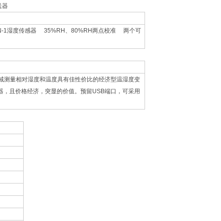
送器
r IN-1湿度传感器 35%RH、80%RH两点校准 两个可
域测量相对湿度和温度具有佳性价比的经济型温湿度变
器，且价格经济，突显的价值。预留
USB
端口，可采用