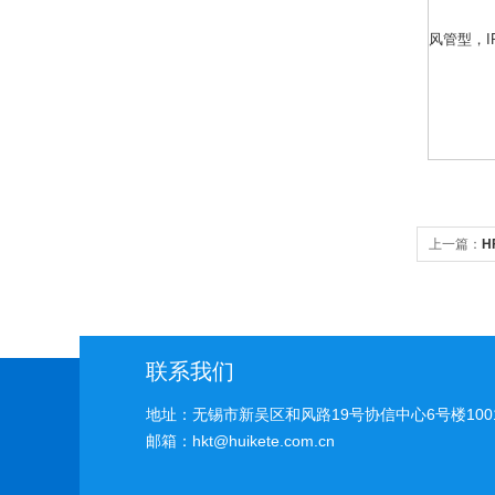
风管型，I
上一篇：
H
器工业在线
联系我们
地址：无锡市新吴区和风路19号协信中心6号楼100
邮箱：hkt@huikete.com.cn