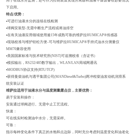
用于在线水分监测，还可作为控制装置实现分离器和油液干燥设备在必要情况
下启用。
特点/优势：
▪可进行油液水分的连续在线检测
▪球阀安装型-无需中断生产流程或将油排空
▪在有关油液应用领域使用逾15年成熟可靠的维萨拉HUMICAP®传感器
▪现场校准与维护轻松方便–可与维萨拉HUMICAP®手持式油水分测量仪
MM70兼容使用
▪美国国家标准与技术研究所(NIST)可追溯校准（含证书）
▪模拟输出，RS232/485数字输出，WLAN/LAN局域网通讯
▪MODBUS协议支持(RTU/TCP)
▪获得曼柴油机与透平集团公司(MANDiesel&Turbo)两冲程柴油发动机润滑系
统安装认证
维萨拉适用于油液水分与温度测量露点仪
，主要优势：
易于安装和操作：
安装通过球阀进行。无需中止工艺流程。
快速：
可在线实时检测油中水分，无需采样。
可靠：
指示每种变化条件下真正的水饱和点边际，同时充分考虑到温度变化和油老化