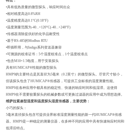
特点：
•具有低热质量的微型探头，响应时间出众
•相对精度高达0.8%RH
•温度精度高达0.1°C(0.18°F)
•温度测量范围为-40...+120°C(-40...+248°F)
•传感器清除提供好的化学品耐受性
•基于RS-485的Modbus RTU
•即插即用，与Indigo系列变送器兼容
•可溯源的校准证书：5个湿度校准点，1个温度校准点
•包含M10×1.5电缆，用于安装探头
具有HUMICAP®性能的微型探头
HMP9的主要特点是其直径为5毫米（0.2英寸）的微型探头。尽管尺寸较小，
但该探头包含了HUMICAP®传感器，可提供工业标准的湿度测量性能。
HMP9在各种应用中都具有的稳定性、快速的响应时间和低湿滞。这使得
HMP9在不需要较重探头的机械参数或可更换过滤器的应用中成为理想选择。
维萨拉紧凑型湿度和温度探头湿度传感器
，主要优势：
小巧的探头：
5毫米直径探头包含可提供业界标准湿度测量性能的新一代HUMICAP®传感
器。HMP9是一种稳定的测量仪器，在多种不同的应用中具有快速响应时间和
低滞后特点。