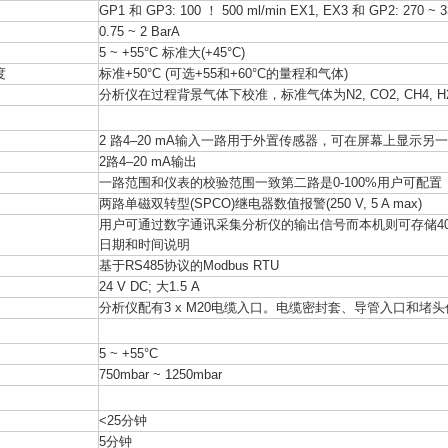
GP1 和 GP3: 100 ！ 500 ml/min EX1, EX3 和 GP2: 270 ~ 3
0.75 ~ 2 BarA
5 ~ +55°C 标准大(+45°C)
度
标准+50°C (可选+55和+60°C的量程和气体)
分析仪在过程背景气体下校准，标准气体为N2, CO2, CH4, H2
2 路4–20 mA输入一路用于外置传感器，可在屏幕上显示
2路4–20 mA输出
一路范围和仪表的校验范围一致第二路是0-100%用户可配置
两路单磁双转型(SPCO)继电器数值报警(250 V, 5 A max)
用户可通过数字通讯采集分析仪的输出信号而本机则可存储4
日期和时间说明
基于RS485协议的Modbus RTU
24 V DC; 大1.5 A
分析仪配有3 x M20电缆入口。电缆密封套、导管入口和堵头
5 ~ +55°C
750mbar ~ 1250mbar
<25分钟
5分钟