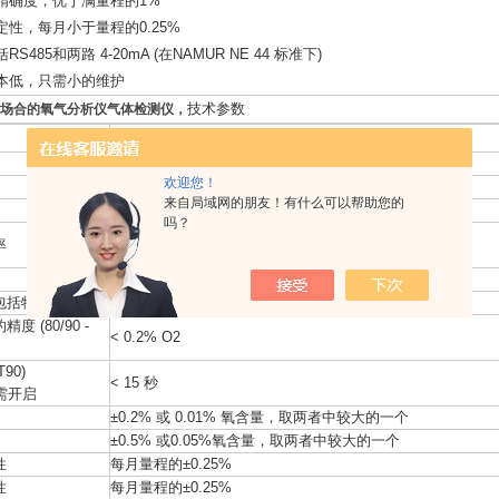
精确度，优于满量程的1%
定性，每月小于量程的0.25%
S485和两路 4-20mA (在NAMUR NE 44 标准下)
本低，只需小的维护
技术参数
场合的氧气分析仪气体检测仪
，
热磁式氧传感器
欢迎您！
过程气体取样，非冷凝，固体颗粒<5μm
来自局域网的朋友！有什么可以帮助您的
从0–0.5% 一直到0-50% 20, 80或90–100%
吗？
0.01% 对于标准量程
率
0.1% 对于超标量程
背光 LCD
包括特殊量程）
±0.02% 氧含量 或 <±1% ，取两者中数值较大
度 (80/90 -
< 0.2% O2
90)
< 15 秒
需开启
±0.2% 或 0.01% 氧含量，取两者中较大的一个
±0.5% 或0.05%氧含量，取两者中较大的一个
性
每月量程的±0.25%
性
每月量程的±0.25%