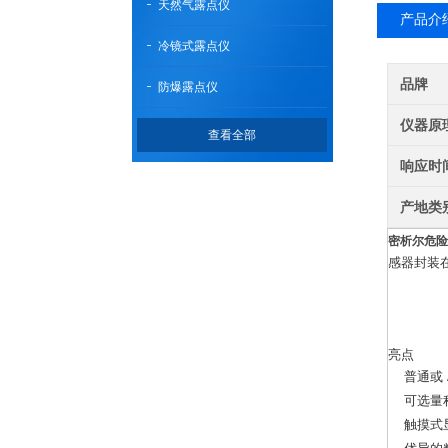
天然气露点仪
产品介
冷镜式露点仪
品牌
防爆露点仪
仪器原
查看全部
响应时
产地类
密析尔危险
感器封装
亮点
普通或 A
可选量程：
触摸式