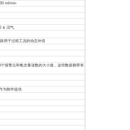
30 ml/min
 & 沼气.
另一路用于过程工况的动态补偿
0个报警点和氧含量读数的大小值，这些数据都带有
作为附件提供.