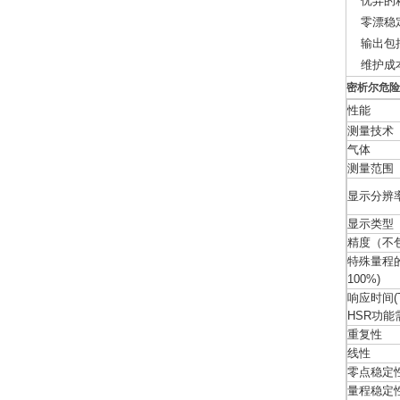
优异的
零漂稳
输出包括R
维护成
密析尔危险
性能
测量技术
气体
测量范围
显示分辨
显示类型
精度（不
特殊量程的精
100%)
响应时间(T
HSR功能
重复性
线性
零点稳定
量程稳定