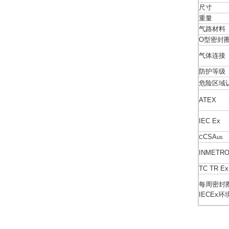
尺寸
重量
气路材料
O型密封
气体连接
防护等级
危险区域
ATEX
IEC Ex
CSA
C
us
INMETR
TC TR Ex
每周密封圈
IECEx