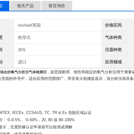
绍
相关产品
留言询价
michell/英国
价格区间
理
热导式
气体种类
间
30S
仪器种类
别
进口
应用领域
该坚固耐用、线性和稳定的氧气分析仪用于测量
场合的氧气分析仪气体检测仪
，
在坚固的外壳中，适合应用的范围很广。而安装火焰捕捉器后，该分析仪就具
TEX, IECEx, CCSAUS, TC, TR & Ex 危险区域认证
 0–0.5%， 0–50%，20, 80 或 90–100%
显示，无需防爆认证申请就可以校准或调解