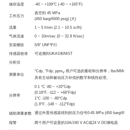
储存温度
-40 ~ +109°C (-40 ~ +165°F)
真空到 45 MPa
工作压力
(450 barg/6500 psig) (大)
流量
1 ~ 5 l/min (2.1 ~ 10.5 scfh)
气体流速
0 ~ 10m/sec (0 ~ 32.8 ft/sec)
安装螺纹
5/8” UNF平行
传感器校准
可追溯到UKAS和NIST
分析仪
°Cdp, °Fdp; ppm
用户可选的量程和分辨率；lbs/MMsc
V
测量单位
具有主动和被动压力补偿的数字和线性处理。
0.1 °C -80 ~ +20°Cdp
(0.18°F, -112 ~ +68°Fdp)
分辨率
1°C -100 ~ -80°Cdp
(1.8°F, -148 ~ -112°Fdp)
通过外置传感器得到的压力信号0-45 MPa (450 barg/
辅助测量参数
报警
两个用户可设置的10A/240 V AC或24 V DC继电器