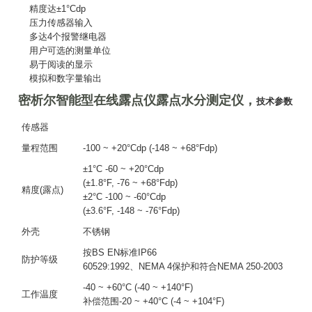
精度达±1°Cdp
压力传感器输入
多达4个报警继电器
用户可选的测量单位
易于阅读的显示
模拟和数字量输出
密析尔智能型在线露点仪露点水分测定仪
，
技术参数
传感器
量程范围
-100 ~ +20°Cdp (-148 ~ +68°Fdp)
±1°C -60 ~ +20°Cdp
(±1.8°F, -76 ~ +68°Fdp)
精度(露点)
±2°C -100 ~ -60°Cdp
(±3.6°F, -148 ~ -76°Fdp)
外壳
不锈钢
按BS EN标准IP66
防护等级
60529:1992、NEMA 4保护和符合NEMA 250-2003
-40 ~ +60°C (-40 ~ +140°F)
工作温度
补偿范围-20 ~ +40°C (-4 ~ +104°F)