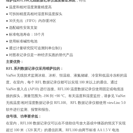
维萨拉RFL100无线数据记录仪温度验证系统
，特性
● 温度和相对湿度测量精度高
● 可拆卸精度高相对湿度和温度探头
● 30天先出（FIFO）内存缓冲区
● 选配磁性安装支架
● 标准电池寿命：18个月
● 使用标准碱性电池
● 通过计量研究院可追溯到单位制1)
● 对图表记录仪是一种经济实惠的替代产品
主要优势：
RFL 系列数据记录仪采用维萨拉的：
VaiNet 无线技术监测冰箱、冰柜、恒温箱、液氮储罐、冷室和低温冷冻柜的温
度。在室内，每个 RFL 数据记录仪都可以实现 100 米以上的通信。通过
VaiNet 接入点 (AP10) 进行连接。RFL100 温度数据记录仪使用固定或电缆连
接的探头，测量范围为 -196 到 +90 °C。有关温度和湿度监控，请参见 VaiNet
无线温度/相对湿度数据记录仪 RFL100。 RFL 数据记录仪都使用 viewLinc 5.0
软件进行监测、报警和报告。
信号强、功率要求低：
在室内，RFL100 数据记录仪可以在不借助信号放大器或中继器的情况下实现
超过 100 米（328 英尺）的通信距离。RFL100 由两节标准 AA 1.5 V 电池